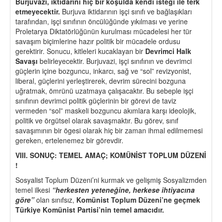
Burjuvazi, iktidarını hi
ç
bir koşulda kendi isteği ile
terk
etmeyecektir
.
Burjuva iktidarının işçi sınıfı ve bağlaşıkları
tarafından, işçi sınıfının öncülüğünde yıkılması ve yerine
Proletarya Diktatörlüğünün kurulması mücadelesi her tür
savaşım biçimlerine hazır politik bir mücadele ordusu
gerektirir. Sonucu, kitleleri kucaklayan bir
Devrimci Halk
Savaşı
belirleyecektir. Burjuvazi, işçi sınıfının ve devrimci
güçlerin içine bozguncu, inkarcı, sağ ve “sol” revizyonist,
liberal, güçlerini yerleştirerek, devrim sürecini bozguna
uğratmak, ömrünü uzatmaya çalışacaktır. Bu sebeple işçi
sınıfının devrimci politik güçlerinin bir görevi de taviz
vermeden “sol” maskeli bozguncu akımlara karşı ideolojik,
politik ve örgütsel olarak savaşmaktır. Bu görev, sınıf
savaşımının bir ögesi olarak hiç bir zaman ihmal edilmemesi
gereken, ertelenemez bir görevdir.
VIII. SONUÇ: TEMEL AMAÇ; KOMÜNİST TOPLUM DÜZENİ
!
Sosyalist Toplum Düzeni’ni kurmak ve gelişmiş Sosyalizmden
temel ilkesi
“
herkesten yeteneğine, herkese ihtiyacına
g
ö
re”
olan sınıfsız,
Komünist Toplum Düzeni
’
ne ge
ç
mek
Türkiye Komü
nist Partisi
’
nin temel amacıdır.