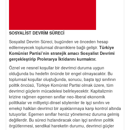
SOSYALİ
ST DEVR
İM S
Ü
RECİ
Sosyalist Devrim Süreci, bugünden ve önceden hesap
edilemeyecek toplumsal dinamiklere bağlı gelişir.
Türkiye
Komü
nist Partisi
’
nin stratejik amacı Sosyalist Devrimi
ger
ç
ekleştirip Proletarya İ
ktidar
ını kurmaktır.
Öznel ve nesnel koşullar bir devrimci duruma uygun
olduğunda bu hedefin önünde bir engel olmayacaktır. Bu
toplumsal koşullar oluştuğunda, sonucu, başta işçi sınıfının
politik öncüsü, Türkiye Komünist Partisi olmak üzere, tüm
devrimci güçlerin mücadelesi belirleyecektir. Kapitalizmin
krizine rağmen egemen sınıflar neo-liberal ekonomik
politikalar ve milliyetçi-dinsel söylemler ile işçi sınıfını ve
emekçi halkları devrimci bir ayaklanmaya karşı kontrol altında
tutuyorlar. Egemen sınıflar henüz yönetemez duruma gelmiş
değillerdir. Bu süreci hızlandıracak olan işçi sınıfının politik
örgütlenmesi, sendikal hareketin durumu, devrimci güçler