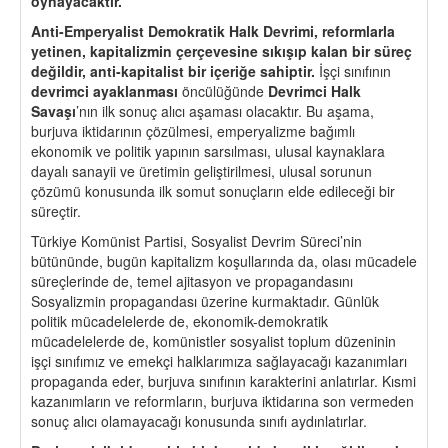
oynayacaktır.
Anti-Emperyalist Demokratik Halk Devrimi, reformlarla
yetinen, kapitalizmin
ç
er
ç
evesine sıkışıp kalan bir süre
ç
değildir, anti-kapitalist bir i
ç
eriğe sahiptir.
İşçi sınıfının
devrimci ayaklanması
öncülüğünde
Devrimci Halk
Savaşı
’nın ilk sonuç alıcı aşaması olacaktır. Bu aşama,
burjuva iktidarının çözülmesi, emperyalizme bağımlı
ekonomik ve politik yapının sarsılması, ulusal kaynaklara
dayalı sanayii ve üretimin geliştirilmesi, ulusal sorunun
çözümü konusunda ilk somut sonuçların elde edileceği bir
süreçtir.
Türkiye Komünist Partisi, Sosyalist Devrim Süreci’nin
bütününde, bugün kapitalizm koşullarında da, olası mücadele
süreçlerinde de, temel ajitasyon ve propagandasını
Sosyalizmin propagandası üzerine kurmaktadır. Günlük
politik mücadelelerde de, ekonomik-demokratik
mücadelelerde de, komünistler sosyalist toplum düzeninin
işçi sınıfımız ve emekçi halklarımıza sağlayacağı kazanımları
propaganda eder, burjuva sınıfının karakterini anlatırlar. Kısmi
kazanımların ve reformların, burjuva iktidarına son vermeden
sonuç alıcı olamayacağı konusunda sınıfı aydınlatırlar.