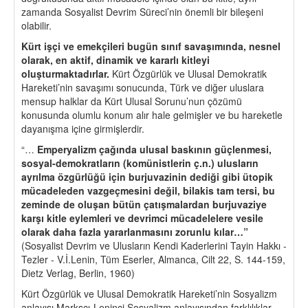
zamanda Sosyalist Devrim Süreci’nin önemli bir bileşeni
olabilir.
Kü
rt i
şçi ve emek
ç
ileri bugün sınıf savaşımında, nesnel
olarak, en aktif, dinamik ve kararlı kitleyi
oluşturmaktadırlar.
Kürt Özgürlük ve Ulusal Demokratik
Hareketi’nin savaşımı sonucunda, Türk ve diğer uluslara
mensup halklar da Kürt Ulusal Sorunu’nun çözümü
konusunda olumlu konum alır hale gelmişler ve bu hareketle
dayanışma içine girmişlerdir.
“…
Emperyalizm
ç
ağında ulusal baskının güçlenmesi,
sosyal-demokratların (komünistlerin
ç
.n.) ulusların
ayrılma
ö
zgürlüğü i
ç
in burjuvazinin dediği gibi ütopik
mü
cadeleden vazge
ç
mesini değil, bilakis tam tersi, bu
zeminde de oluşan bütün
ç
atışmalardan burjuvaziye
karşı kitle eylemleri ve devrimci mücadelelere vesile
olarak daha fazla yararlanmasını zorunlu kılar…”
(Sosyalist Devrim ve Ulusların Kendi Kaderlerini Tayin Hakkı -
Tezler - V.İ.Lenin, Tüm Eserler, Almanca, Cilt 22, S. 144-159,
Dietz Verlag, Berlin, 1960)
Kürt Özgürlük ve Ulusal Demokratik Hareketi’nin Sosyalizm
anlayışı Marksçı-Leninci Sosyalizm anlayışından farklılıklar