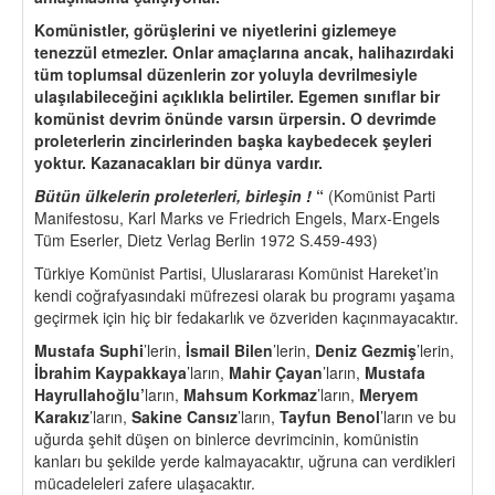
Komünistler, g
ö
rüşlerini ve niyetlerini gizlemeye
tenezzül etmezler. Onlar ama
ç
larına ancak, halihazırdaki
tüm toplumsal düzenlerin zor yoluyla devrilmesiyle
ulaşılabileceğini açıklıkla belirtiler. Egemen sınıflar bir
komünist devrim
ö
nünde varsın ürpersin. O devrimde
proleterlerin zincirlerinden başka kaybedecek şeyleri
yoktur. Kazanacakları bir dünya vardır.
Bütün ülkelerin proleterleri, birleş
in !
“
(Komünist Parti
Manifestosu, Karl Marks ve Friedrich Engels, Marx-Engels
Tüm Eserler, Dietz Verlag Berlin 1972 S.459-493)
Türkiye Komünist Partisi, Uluslararası Komünist Hareket’in
kendi coğrafyasındaki müfrezesi olarak bu programı yaşama
geçirmek için hiç bir fedakarlık ve özveriden kaçınmayacaktır.
Mustafa Suphi
’lerin,
İsmail Bilen
’lerin,
Deniz Gezmiş
’lerin,
İbrahim Kaypakkaya
’ların,
Mahir Çayan
’ların,
Mustafa
Hayrullahoğlu
’
ların,
Mahsum Korkmaz
’ların,
Meryem
Karakız
’ların,
Sakine Cansız
’ların,
Tayfun Benol
’ların ve bu
uğurda şehit düşen on binlerce devrimcinin, komünistin
kanları bu şekilde yerde kalmayacaktır, uğruna can verdikleri
mücadeleleri zafere ulaşacaktır.