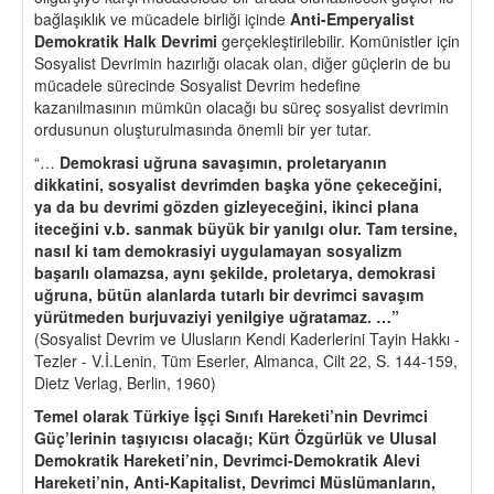
bağlaşıklık ve mücadele birliği içinde
Anti-Emperyalist
Demokratik Halk Devrimi
gerçekleştirilebilir. Komünistler için
Sosyalist Devrimin hazırlığı olacak olan, diğer güçlerin de bu
mücadele sürecinde Sosyalist Devrim hedefine
kazanılmasının mümkün olacağı bu süreç sosyalist devrimin
ordusunun oluşturulmasında önemli bir yer tutar.
“…
Demokrasi u
ğruna savaşımın, proletaryanın
dikkatini, sosyalist devrimden baş
ka y
ö
ne
ç
ekeceğini,
ya da bu devrimi g
ö
zden gizleyeceğini, ikinci plana
iteceğini v.b. sanmak büyük bir yanılgı olur. Tam tersine,
nasıl ki tam demokrasiyi uygulamayan sosyalizm
başarılı olamazsa, aynı şekilde, proletarya, demokrasi
uğruna, bütün alanlarda tutarlı bir devrimci savaşım
yürütmeden burjuvaziyi yenilgiye uğratamaz. …”
(Sosyalist Devrim ve Ulusların Kendi Kaderlerini Tayin Hakkı -
Tezler - V.İ.Lenin, Tüm Eserler, Almanca, Cilt 22, S. 144-159,
Dietz Verlag, Berlin, 1960)
Temel olarak Türkiye İşçi Sınıfı Hareketi’nin Devrimci
Güç’lerinin taşıyıcısı olacağı; Kürt
Ö
zgürlük ve Ulusal
Demokratik Hareketi
’
nin, Devrimci-Demokratik Alevi
Hareketi
’
nin, Anti-Kapitalist, Devrimci Müslümanların,