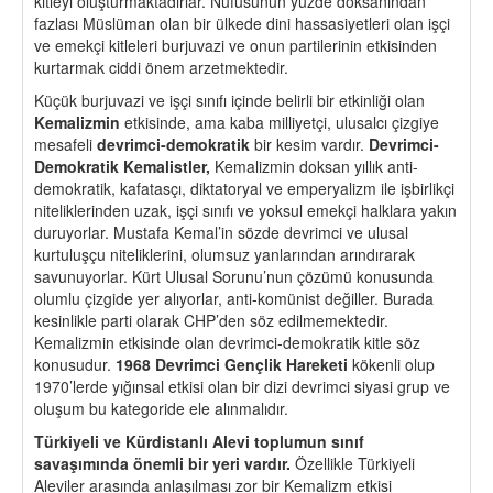
kitleyi oluşturmaktadırlar. Nüfusunun yüzde doksanından
fazlası Müslüman olan bir ülkede dini hassasiyetleri olan işçi
ve emekçi kitleleri burjuvazi ve onun partilerinin etkisinden
kurtarmak ciddi önem arzetmektedir.
Küçük burjuvazi ve işçi sınıfı içinde belirli bir etkinliği olan
Kemalizmin
etkisinde, ama kaba milliyetçi, ulusalcı çizgiye
mesafeli
devrimci-demokratik
bir kesim vardır.
Devrimci-
Demokratik Kemalistler,
Kemalizmin doksan yıllık anti-
demokratik, kafatasçı, diktatoryal ve emperyalizm ile işbirlikçi
niteliklerinden uzak, işçi sınıfı ve yoksul emekçi halklara yakın
duruyorlar. Mustafa Kemal’in sözde devrimci ve ulusal
kurtuluşçu niteliklerini, olumsuz yanlarından arındırarak
savunuyorlar. Kürt Ulusal Sorunu’nun çözümü konusunda
olumlu çizgide yer alıyorlar, anti-komünist değiller. Burada
kesinlikle parti olarak CHP’den söz edilmemektedir.
Kemalizmin etkisinde olan devrimci-demokratik kitle söz
konusudur.
1968 Devrimci Gençlik Hareketi
kökenli olup
1970’lerde yığınsal etkisi olan bir dizi devrimci siyasi grup ve
oluşum bu kategoride ele alınmalıdır.
Türkiyeli ve Kürdistanlı Alevi toplumun sınıf
savaşımında
ö
nemli bir yeri vardır.
Özellikle Türkiyeli
Aleviler arasında anlaşılması zor bir Kemalizm etkisi