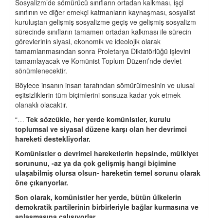
Sosyalizm’de sömürücü sınıfların ortadan kalkması, işçi
sınıfının ve diğer emekçi katmanların kaynaşması, sosyalist
kuruluştan gelişmiş sosyalizme geçiş ve gelişmiş sosyalizm
sürecinde sınıfların tamamen ortadan kalkması ile sürecin
görevlerinin siyasi, ekonomik ve ideolojik olarak
tamamlanmasından sonra Proletarya Diktatörlüğü işlevini
tamamlayacak ve Komünist Toplum Düzeni’nde devlet
sönümlenecektir.
Böylece insanın insan tarafından sömürülmesinin ve ulusal
eşitsizliklerin tüm biçimlerini sonsuza kadar yok etmek
olanaklı olacaktır.
“…
Tek s
ö
zcükle, her yerde komünistler, kurulu
toplumsal ve siyasal düzene karşı olan her devrimci
hareketi destekliyorlar.
Komünistler o devrimci hareketlerin hepsinde, mülkiyet
sorununu, -az ya da
ç
ok gelişmiş hangi bi
ç
imine
ulaşabilmiş olursa olsun- hareketin temel sorunu olarak
ö
ne çıkarıyorlar.
Son olarak, komünistler her yerde, bütün ülkelerin
demokratik partilerinin birbirleriyle bağlar kurmasına ve
anlaşmasına
ç
alışıyorlar.