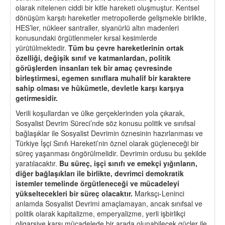
olarak nitelenen ciddi bir kitle hareketi oluşmuştur. Kentsel
dönüşüm karşıtı hareketler metropollerde gelişmekle birlikte,
HES’ler, nükleer santraller, siyanürlü altın madenleri
konusundaki örgütlenmeler kırsal kesimlerde
yürütülmektedir.
Tüm bu
ç
evre hareketlerinin ortak
ö
zelliğ
i, de
ğişik sınıf ve katmanlardan, politik
g
ö
rüşlerden insanları tek bir ama
ç
ç
evresinde
birleştirmesi, egemen sınıflara muhalif bir karaktere
sahip olması ve hükümetle, devletle karşı karşıya
getirmesidir.
Verili koşullardan ve ülke gerçeklerinden yola çıkarak,
Sosyalist Devrim Süreci’nde söz konusu politik ve sınıfsal
bağlaşıklar ile Sosyalist Devrimin öznesinin hazırlanması ve
Türkiye İşçi Sınıfı Hareketi’nin öznel olarak güçleneceği bir
süreç yaşanması öngörülmelidir. Devrimin ordusu bu şekilde
yaratılacaktır.
Bu süre
ç
, işçi sınıfı ve emek
ç
i yığınları
n,
di
ğ
er ba
ğlaşıkları ile birlikte, devrimci demokratik
istemler temelinde
ö
rgütleneceği ve mücadeleyi
yükseltecekleri bir süre
ç
olacaktır.
Marksçı-Leninci
anlamda Sosyalist Devrimi amaçlamayan, ancak sınıfsal ve
politik olarak kapitalizme, emperyalizme, yerli işbirlikçi
oligarşiye karşı mücadelede bir arada olunabilecek güçler ile