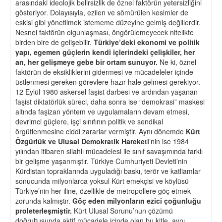
arasındaki ideolojik belirsizlik de öznel faktörün yetersizliğini
gösteriyor. Dolayısıyla, ezilen ve sömürülen kesimler de
eskisi gibi yönetilmek istememe düzeyine gelmiş değillerdir.
Nesnel faktörün olgunlaşması, öngörülemeyecek nitelikte
birden bire de gelişebilir.
Türkiye
’
deki ekonomi ve politik
yapı
, egemen g
üçlerin kendi i
ç
lerindeki
ç
elişkiler, her
an, her gelişmeye gebe bir ortam sunuyor.
Ne ki, öznel
faktörün de eksikliklerini gidermesi ve mücadeleler içinde
üstlenmesi gereken görevlere hazır hale gelmesi gerekiyor.
12 Eylül 1980 askersel faşist darbesi ve ardından yaşanan
faşist diktatörlük süreci, daha sonra ise “demokrasi” maskesi
altında faşizan yöntem ve uygulamaların devam etmesi,
devrimci güçlere, işçi sınıfının politik ve sendikal
örgütlenmesine ciddi zararlar vermiştir. Aynı dönemde
Kürt
Ö
zgürlük ve Ulusal Demokratik Hareketi
’nin ise 1984
yılından itibaren silahlı mücadelesi ile sınıf savaşımında farklı
bir gelişme yaşanmıştır. Türkiye Cumhuriyeti Devleti’nin
Kürdistan topraklarında uyguladığı baskı, terör ve katliamlar
sonucunda milyonlarca yoksul Kürt emekçisi ve köylüsü
Türkiye’nin her iline, özellikle de metropollere göç etmek
zorunda kalmıştır.
Göç eden milyonların ezici
ç
oğunluğu
proleterleşmiştir.
Kürt Ulusal Sorunu’nun çözümü
doğrultusunda aktif mücadele içinde olan bu kitle, aynı