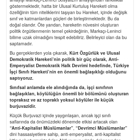
göstermektedir, hatta bir Ulusal Kurtuluş Hareketi olma
özelliğinin tüm niteliklerini taşıyan bu Hareket, içinde değişik
sınıf ve katmanlardan güçleri de birleştirmektedir. Bu da
doğal olandır. Öte yandan, hareketin nüvesini oluşturan
politik örgütlenmenin temel çekirdeğinin, Marksçı-Leninci
bilime uzak olmadığını tespit edebiliriz. Belirleyici olan da bu
saptamadır.
Bu gerçeklerden yola çıkarak,
Kürt
Ö
zgürlük ve Ulusal
Demokratik Hareketi
’
nin politik bir güç olarak, Anti-
Emperyalist Demokratik Halk Devrimi hedefinde, Türkiye
İşçi Sınıfı Hareketi
’
nin en
ö
nemli bağlaşıklığı olduğunu
saptıyoruz.
Sınıfsal anlamda ele alındığında da, işçi sınıfının
bağlaşıkları, k
ö
ylülüğün
ö
nemli bir b
ö
lümünü oluşturan
topraksız ve az topraklı yoksul k
ö
ylüler ile küçük
burjuvazidir.
Küçük Burjuvazi içinde yaygınlaşan, ancak işçi sınıfı
saflarında da önümüzdeki dönemde etkisi artacak olan
“Anti-Kapitalist M
üslümanlar”
,
“
Devrimci Müslümanlar”
dini hassasiyetlere sahip, anti-emperyalist, anti-kapitalist