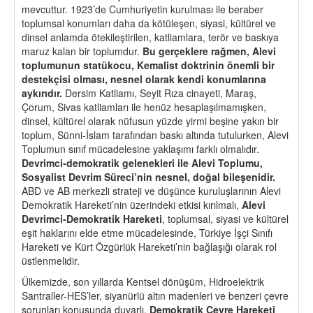
mevcuttur. 1923’de Cumhuriyetin kurulması ile beraber
toplumsal konumları daha da kötüleşen, siyasi, kültürel ve
dinsel anlamda ötekileştirilen, katliamlara, terör ve baskıya
maruz kalan bir toplumdur.
Bu ger
ç
eklere rağmen, Alevi
toplumunun statükocu, Kemalist doktrinin
ö
nemli bir
destek
ç
isi olması, nesnel olarak kendi konumlarına
aykırıdır.
Dersim Katliamı, Seyit Rıza cinayeti, Maraş,
Çorum, Sivas katliamları ile henüz hesaplaşılmamışken,
dinsel, kültürel olarak nüfusun yüzde yirmi beşine yakın bir
toplum, Sünni-İslam tarafından baskı altında tutulurken, Alevi
Toplumun sınıf mücadelesine yaklaşımı farklı olmalıdır.
Devrimci-demokratik gelenekleri ile Alevi Toplumu,
Sosyalist Devrim Sü
reci
’
nin nesnel, do
ğal bileşenidir.
ABD ve AB merkezli strateji ve düşünce kuruluşlarının Alevi
Demokratik Hareketi’nin üzerindeki etkisi kırılmalı,
Alevi
Devrimci-Demokratik Hareketi
, toplumsal, siyasi ve kültürel
eşit haklarını elde etme mücadelesinde, Türkiye İşçi Sınıfı
Hareketi ve Kürt Özgürlük Hareketi’nin bağlaşığı olarak rol
üstlenmelidir.
Ülkemizde, son yıllarda Kentsel dönüşüm, Hidroelektrik
Santraller-HES’ler, siyanürlü altın madenleri ve benzeri çevre
sorunları konusunda duyarlı,
Demokratik Çevre Hareketi