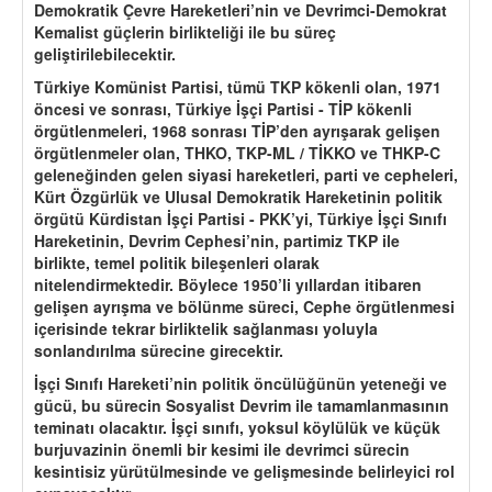
Demokratik Çevre Hareketleri
’
nin ve Devrimci-Demokrat
Kemalist güçlerin birlikteliği ile bu süre
ç
geliştirilebilecektir.
Türkiye Komünist Partisi, tümü TKP kökenli olan, 1971
öncesi ve sonrası, Türkiye İşçi Partisi - TİP kökenli
örgütlenmeleri, 1968 sonrası TİP’den ayrışarak gelişen
ö
rgütlenmeler olan,
THKO, TKP-ML / T
İKKO ve THKP-C
geleneğinden gelen siyasi hareketleri, parti ve cepheleri,
Kürt
Ö
zgürlük ve Ulusal Demokratik Hareketinin politik
ö
rgütü Kürdistan İşçi Partisi - PKK
’
yi, Türkiye İşçi Sınıfı
Hareketinin, Devrim Cephesi
’
nin, partimiz TKP ile
birlikte, temel politik bileşenleri olarak
nitelendirmektedir. Böylece 1950’li yıllardan itibaren
gelişen ayrışma ve bölünme süreci, Cephe örgütlenmesi
içerisinde tekrar birliktelik sağlanması yoluyla
sonlandırılma sürecine girecektir.
İşçi Sınıfı Hareketi
’
nin politik
ö
ncülüğünün yeteneği ve
gücü, bu sürecin Sosyalist Devrim ile tamamlanmasının
teminatı olacaktır. İşçi sınıfı, yoksul k
ö
ylülük ve küçük
burjuvazinin
ö
nemli bir kesimi ile devrimci sürecin
kesintisiz yürütülmesinde ve gelişmesinde belirleyici rol