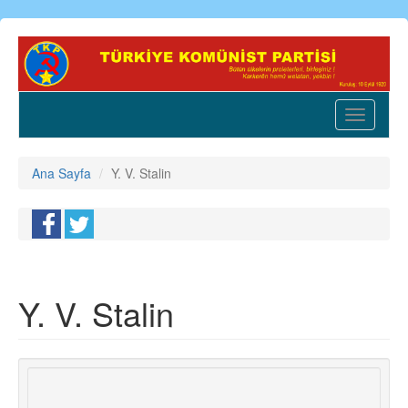
Ana
içeriğe
atla
Toggle
navigatio
Ana Sayfa
Y. V. Stalin
Y. V. Stalin