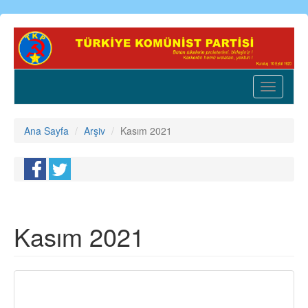
Ana
içeriğe
atla
Toggle
navigatio
Ana Sayfa
Arşiv
Kasım 2021
Kasım 2021