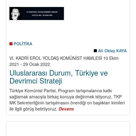
Türkiye
POLİTİKA
Ali Oktay KAYA
VI. KADRİ EROL YOLDAŞ KOMÜNİST HAMLESİ 10 Ekim
2021 - 29 Ocak 2022
Uluslararası Durum, Türkiye ve
Devrimci Strateji
Türkiye Komünist Partisi, Program tartışmalarına katkı
sağlamak amacıyla birkaç konuya değinmek istiyoruz. TKP
MK Sekreterliğinin tartışılmasını önerdiği on başlıktan kimileri
ile ilgili görüş belirtiyoruz.
Devamı
about
Uluslararası
Durum,
Türkiye
ve