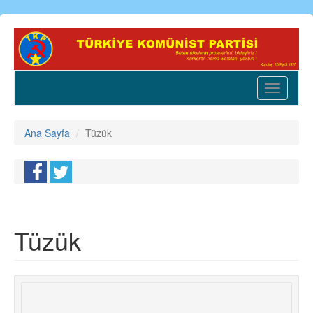
Ana
içeriğe
atla
Toggle
navigatio
Ana Sayfa
Tüzük
Tüzük