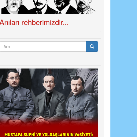
Anıları rehberimizdir...
Arama
formu
Ara