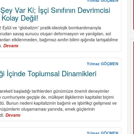
Yılmaz GÖÇMEN
Şey Var Ki; İşçi Sınıfının Devrimcisi
 Kolay Değil!
Eylül ve “globalizm” pratik-ideolojik bombardımanıyla
rudan savaş sunucu oluşan deformasyon ve yanılgıları, sol
lardan etkilenmeden, bağımsız-sınıfın bilimi ışığında tartışabilme
ı.
Devamı
about
Açık
Olan
Bir
Yılmaz GÖÇMEN
Şey
ği İçinde Toplumsal Dinamikleri
Var
Ki;
İşçi
hareketi başladığı tarihlerden günümüze önemli deneyimler
Sınıfının
n cumhuriyete geçişle de, mülkiyet ilişkilerinin kapitalist biçimi
Devrimcisi
rdü. Bunun nedeni kapitalizmin bağımlı ve işbirlikçi gelişmesi ve
Partisi
nüşümlerin oluşamaması yanında, emek güçlerinin
Olmak
ydi.
Devamı
about
Kolay
Ülke
Değil!
Gerçekliği
İçinde
Yılmaz GÖÇMEN