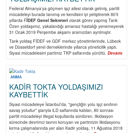
Federal Almanya’ya göçmen işçi ailesi olarak gelmiş, partili
mücadeleyi burada tanımış ve kendisini iyi yetiştirerek 80’li
yıllarda F
İDEF Genel Sekreteri
olarak görev yapmış Tarık
Özen yoldaşımız, yakalandığı amansız hastalığı yenemeyerek
31 Ocak 2019 Perşembe akşamı aramızdan ayrılmıştır.
Tarık yoldaş FİDEF ve GDF merkez yönetimlerinde, Lübeck
ve Düsseldorf yerel derneklerinde yıllarca yöneticilik yaptı.
Siyasi mücadelesini partimiz TKP saflarında yürüttü.
Devamı
abou
MEH
TARI
ÖZE
YOLD
ANMA
KAYB
KADİR TOKTA YOLDAŞIMIZI
KAYBETTİK
Siyasi mücadeleye İstanbul’da, "gençliğin yolu işçi sınıfının
savaş yoludur" şiarıyla iLD saflarında katılan, 80 sonrası
partili mücadeleyi illegal koşullarda sürdüren, likidasyon
sürecinde devrimci tavrını koruyan ve partimizin likidasyonu
kırma çalışmalarında yer alan Kadir yoldaş, 11 Ağustos 2018