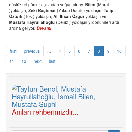
düştükleri günler açısından yoğun bir ay.
Bilen
(Marat
Yoldaşı
)yoldaşın,
Zeki Baştımar
(Yakup Demir ) yoldaşın,
Talip
Kaybettik
Öztürk
(Tok ) yoldaşın,
Ali İhsan Özgür
yoldaşın ve
Mustafa Hayrullahoğlu
(Deniz ) yoldaşın yıldönümleri ardı
ardına geliyor.
Devamı
about
Bilen,
Demir,
Tok,
first
previous
…
4
5
6
7
8
9
10
Özgür,
Deniz
11
12
next
last
Yoldaşlar
Mücadelemizde
Yaşıyor
Anıları rehberimizdir...