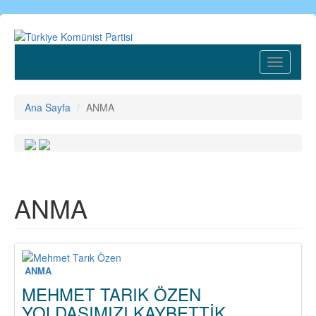
Ana
içeriğe
atla
Toggle
navigatio
Ana Sayfa
ANMA
ANMA
ANMA
MEHMET TARIK ÖZEN
YOLDAŞIMIZI KAYBETTİK