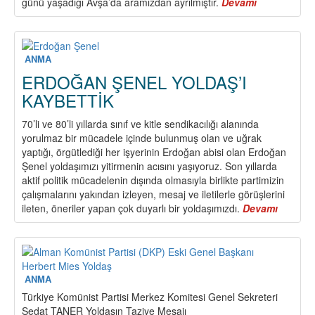
günü yaşadığı Avşa’da aramızdan ayrılmıştır.
Devamı
about
KADİR
TOKTA
YOLDAŞIMIZ
KAYBETTİK
ANMA
ERDOĞAN ŞENEL YOLDAŞ’I
KAYBETTİK
70’li ve 80’li yıllarda sınıf ve kitle sendikacılığı alanında
yorulmaz bir mücadele içinde bulunmuş olan ve uğrak
yaptığı, örgütlediği her işyerinin Erdoğan abisi olan Erdoğan
Şenel yoldaşımızı yitirmenin acısını yaşıyoruz. Son yıllarda
aktif politik mücadelenin dışında olmasıyla birlikte partimizin
çalışmalarını yakından izleyen, mesaj ve iletilerle görüşlerini
ileten, öneriler yapan çok duyarlı bir yoldaşımızdı.
Devamı
about
ERDOĞ
ŞENEL
YOLDAŞ
KAYBET
ANMA
Türkiye Komünist Partisi Merkez Komitesi Genel Sekreteri
Sedat TANER Yoldaşın Taziye Mesajı