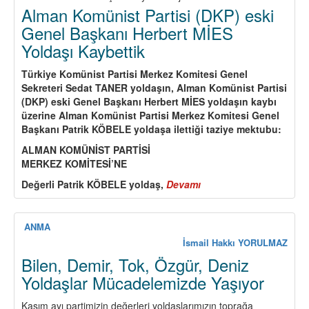
Alman Komünist Partisi (DKP) eski
Genel Başkanı Herbert MİES
Yoldaşı Kaybettik
Türkiye Komünist Partisi Merkez Komitesi Genel
Sekreteri Sedat TANER yoldaşın, Alman Komünist Partisi
(DKP) eski Genel Başkanı Herbert MİES yoldaşın kaybı
üzerine Alman Komünist Partisi Merkez Komitesi Genel
Başkanı Patrik KÖBELE yoldaşa ilettiği taziye mektubu:
ALMAN KOMÜNİST PARTİSİ
MERKEZ KOMİTESİ’NE
Değerli Patrik KÖBELE yoldaş,
Devamı
about
Alman
Komünist
Partisi
ANMA
(DKP)
İsmail Hakkı YORULMAZ
eski
Bilen, Demir, Tok, Özgür, Deniz
Genel
Yoldaşlar Mücadelemizde Yaşıyor
Başkanı
Herbert
Kasım ayı partimizin değerleri yoldaşlarımızın toprağa
MİES