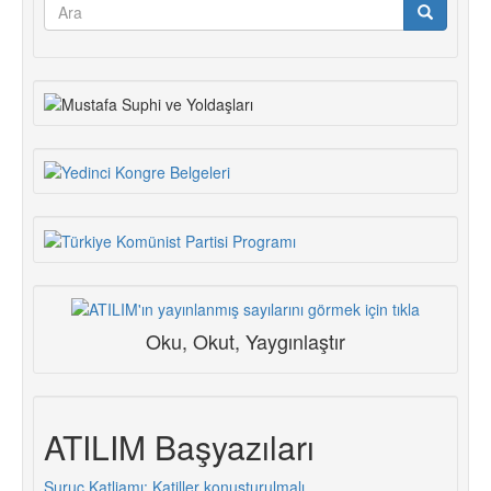
Arama
formu
Ara
Oku, Okut, Yaygınlaştır
ATILIM Başyazıları
Suruç Katliamı: Katiller konuşturulmalı