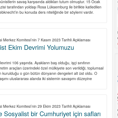
ünistlerin savaş karşısında aldıkları tutum olmuştur. 15 Ocak
si tarafından yoldaşı Rosa Lüksemburg ile birlikte katledilen
ebknecht’in bu konuda ders niteliğinde bir söylemi vardır.
si Merkez Komitesi’nin 7 Kasım 2023 Tarihli Açıklaması
ist Ekim Devrimi Yolumuzu
vrimi 106 yaşında. Ayakların baş olduğu, işçi sınıfının
retim araçları üzerindeki özel mülkiyete son verildiği, toplumsal
n kurulduğu o gün bütün dünyanın dengeleri alt üst oldu. O
aşımı uluslararası alanda iki sistemin savaşımı düzeyine
t
ük
alist
imi
si Merkez Komitesi’nin 29 Ekim 2023 Tarihli Açıklaması
muzu
 Sosyalist bir Cumhuriyet için safları
latıyor