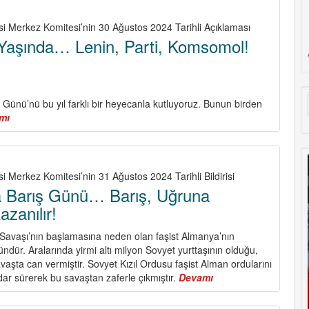
si Merkez Komitesi’nin 30 Ağustos 2024 Tarihli Açıklaması
 Yaşında… Lenin, Parti, Komsomol!
Günü’nü bu yıl farklı bir heyecanla kutluyoruz. Bunun birden
mı
about
Partimiz
104
Yaşında…
Lenin,
i Merkez Komitesi’nin 31 Ağustos 2024 Tarihli Bildirisi
Parti,
a Barış Günü… Barış, Uğruna
Komsomol!
zanılır!
 Savaşı’nın başlamasına neden olan faşist Almanya’nın
ündür. Aralarında yirmi altı milyon Sovyet yurttaşının olduğu,
avaşta can vermiştir. Sovyet Kızıl Ordusu faşist Alman ordularını
dar sürerek bu savaştan zaferle çıkmıştır.
Devamı
about
1
Eylül