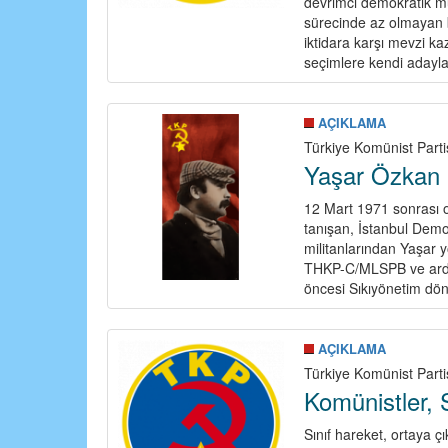
devrimci demokratik mu
sürecinde az olmayan b
iktidara karşı mevzi k
seçimlere kendi adayları
AÇIKLAMA
Türkiye Komünist Parti
Yaşar Özkan (
12 Mart 1971 sonrası o
tanışan, İstanbul Dem
militanlarından Yaşar y
THKP-C/MLSPB ve ardın
öncesi Sıkıyönetim dön
AÇIKLAMA
Türkiye Komünist Part
Komünistler, S
Sınıf hareket, ortaya çı