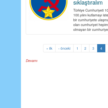
sıklaştıralım
Türkiye Cumhuriyeti 10
100.yılını kutlamayı is
bir cumhuriyete ulaşm
olan cumhuriyet hepimi
olmayan bir cumhuriyet
« ilk
‹ önceki
1
2
3
4
Devamı