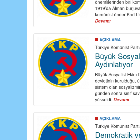
önemlilerinden biri kom
1919’da Alman burjuvazi
komünist önder Karl Li
Devamı
about
Komünistler,
Safınızı
belirleyin!
AÇIKLAMA
Türkiye Komünist Parti
Büyük Sosyal
Aydınlatıyor
Büyük Sosyalist Ekim De
devletinin kurulduğu, ü
sistem olan sosyalizmi
günden sonra sınıf sav
yükseldi.
Devamı
abou
Büy
Sosy
Ekim
AÇIKLAMA
Devr
Türkiye Komünist Parti
Yolu
Demokratik ve
Aydın