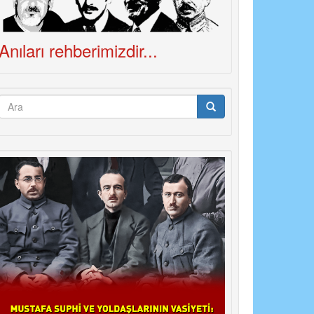
Anıları rehberimizdir...
Arama
formu
Ara