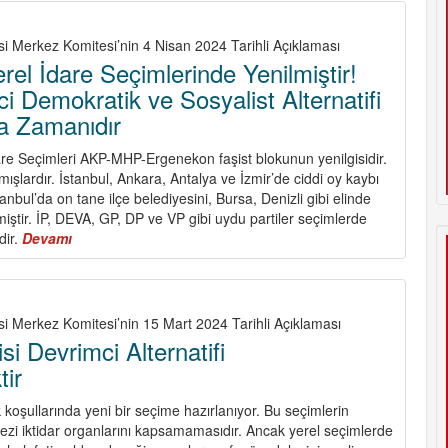
1
Mayıs!
Bijî
si Merkez Komitesi’nin 4 Nisan 2024 Tarihli Açıklaması
1
rel İdare Seçimlerinde Yenilmiştir!
Gulan
i Demokratik ve Sosyalist Alternatifi
!
a Zamanıdır
re Seçimleri AKP-MHP-Ergenekon faşist blokunun yenilgisidir.
mışlardır. İstanbul, Ankara, Antalya ve İzmir’de ciddi oy kaybı
anbul’da on tane ilçe belediyesini, Bursa, Denizli gibi elinde
tmiştir. İP, DEVA, GP, DP ve VP gibi uydu partiler seçimlerde
dir.
Devamı
about
Faşist
Blok
Yerel
İdare
si Merkez Komitesi’nin 15 Mart 2024 Tarihli Açıklaması
Seçimlerinde
si Devrimci Alternatifi
Yenilmiştir!
tir
Şimdi
Devrimci
k koşullarında yeni bir seçime hazırlanıyor. Bu seçimlerin
Demokratik
ezi iktidar organlarını kapsamamasıdır. Ancak yerel seçimlerde
ve