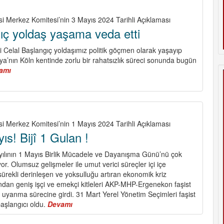
Dünya
Barış
si Merkez Komitesi’nin 3 Mayıs 2024 Tarihli Açıklaması
Günü…
ıç yoldaş yaşama veda etti
Barış,
Uğruna
 Celal Başlangıç yoldaşımız politik göçmen olarak yaşayıp
Savaşılarak
ya’nın Köln kentinde zorlu bir rahatsızlık süreci sonunda bugün
Kazanılır!
amı
about
Celal
Başlangıç
yoldaş
yaşama
veda
si Merkez Komitesi’nin 1 Mayıs 2024 Tarihli Açıklaması
etti
ıs! Bijî 1 Gulan !
24 yılının 1 Mayıs Birlik Mücadele ve Dayanışma Günü’nü çok
ıyor. Olumsuz gelişmeler ile umut verici süreçler içi içe
sürekli derinleşen ve yoksulluğu artıran ekonomik kriz
andan geniş işçi ve emekçi kitleleri AKP-MHP-Ergenekon faşist
r uyanma sürecine girdi. 31 Mart Yerel Yönetim Seçimleri faşist
başlangıcı oldu.
Devamı
about
Yaşasın