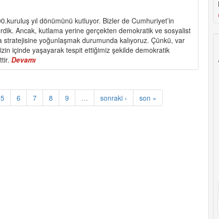
0.kuruluş yıl dönümünü kutluyor. Bizler de Cumhuriyet’in
terdik. Ancak, kutlama yerine gerçekten demokratik ve sosyalist
a stratejisine yoğunlaşmak durumunda kalıyoruz. Çünkü, var
zin içinde yaşayarak tespit ettiğimiz şekilde demokratik
tir.
Devamı
about
Demokratik
ve
Sosyalist
5
6
7
8
9
…
sonraki ›
son »
bir
Cumhuriyet
için
safları
sıklaştıralım