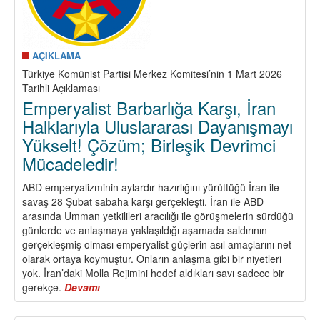
Amerika
Birleşik
Devletleri
Komünist
AÇIKLAMA
Partisi
Türkiye Komünist Partisi Merkez Komitesi’nin 1 Mart 2026
(CPUSA)
Tarihli Açıklaması
Ortak
Emperyalist Barbarlığa Karşı, İran
Bildirisi:
Halklarıyla Uluslararası Dayanışmayı
Yükselt! Çözüm; Birleşik Devrimci
Mücadeledir!
ABD emperyalizminin aylardır hazırlığını yürüttüğü İran ile
savaş 28 Şubat sabaha karşı gerçekleşti. İran ile ABD
arasında Umman yetkilileri aracılığı ile görüşmelerin sürdüğü
günlerde ve anlaşmaya yaklaşıldığı aşamada saldırının
gerçekleşmiş olması emperyalist güçlerin asıl amaçlarını net
olarak ortaya koymuştur. Onların anlaşma gibi bir niyetleri
yok. İran’daki Molla Rejimini hedef aldıkları savı sadece bir
gerekçe.
Devamı
about
Emperyalist
Barbarlığa