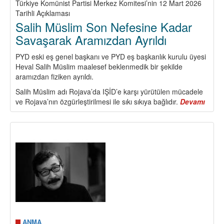
Türkiye Komünist Partisi Merkez Komitesi’nin 12 Mart 2026
Tarihli Açıklaması
Salih Müslim Son Nefesine Kadar
Savaşarak Aramızdan Ayrıldı
PYD eski eş genel başkanı ve PYD eş başkanlık kurulu üyesi
Heval Salih Müslim maalesef beklenmedik bir şekilde
aramızdan fiziken ayrıldı.
Salih Müslim adı Rojava’da IŞİD’e karşı yürütülen mücadele
ve Rojava’nın özgürleştirilmesi ile sıkı sıkıya bağlıdır.
Devamı
abou
Salih
Müsl
Son
Nefes
Kada
Sava
Aram
Ayrıld
ANMA