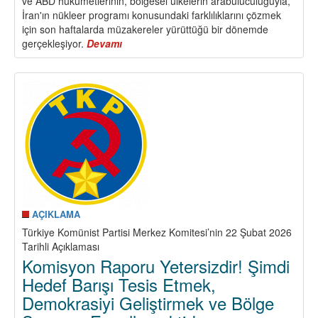
ve ABD hükümetlerinin, bölgesel ülkelerin arabuluculuğuyla,
İran'ın nükleer programı konusundaki farklılıklarını çözmek
için son haftalarda müzakereler yürüttüğü bir dönemde
gerçekleşiyor.
Devamı
about
İran
Tudeh
Partisi,
suçlu
İsrail
hükümeti
ve
ABD
emperyalizminin
İran'a
yönelik
saldırgan
AÇIKLAMA
eylemini
Türkiye Komünist Partisi Merkez Komitesi’nin 22 Şubat 2026
şiddetle
Tarihli Açıklaması
kınıyor!
Komisyon Raporu Yetersizdir! Şimdi
Hedef Barışı Tesis Etmek,
Demokrasiyi Geliştirmek ve Bölge