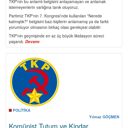
TKP’nin bu anlamlı belgisini anlayamayan ve anlamak
istemeyenlerin varlığına tanık oluyoruz.
Partimiz TKP'nin 7. Kongresi’nde kullanılan "Nerede
kalmıştık?" belgisini bazı kişilerin anlamamış ya da farklı
yorumluyor olmasının birkaç olası gerekçesi olabilir:
TKP’nin geçmişinde en az üç büyük likidasyon süreci
yaşandı.
Devamı
about
TKP
7.
Kongresi’nin
“Nerede
Kalmıştık?”
İfadesini
Doğru
Anlamak
POLİTİKA
Yılmaz GÖÇMEN
Komünist Tutum ve Kindar