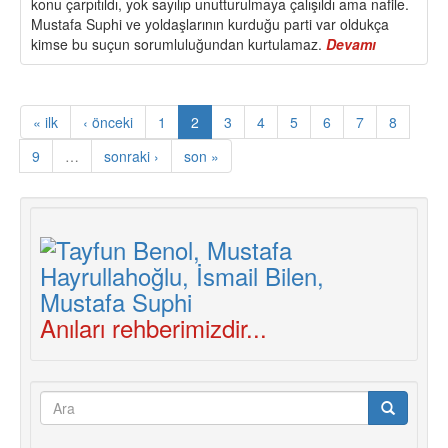
konu çarpıtıldı, yok sayılıp unutturulmaya çalışıldı ama nafile.
Mustafa Suphi ve yoldaşlarının kurduğu parti var oldukça
kimse bu suçun sorumluluğundan kurtulamaz.
Devamı
about
28/29
Ocak
1921
« ilk
‹ önceki
1
2
3
4
5
6
7
8
Gecesi
Karadeniz
9
…
sonraki ›
son »
İki
Sınıf
Çarpıştı.
Affetmek
Yok,
Onbeşleri
Hesabını
Soracağız!
Anıları rehberimizdir...
Arama
formu
Ara