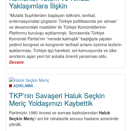
Yaklaşımlara İlişkin
“Mutafa Suphilerden başlayan istikrarlı, sınıfsal,
enternasyonalist çizgisinin Türkiye politikasında yer alması”
ve devamındaki maddeler ile Türkiye Komünistlerinin
Platformu kuruluşu açıklanmıştı. Sonrasında Türkiye
Komünist Partisi’nin “nerede kalmıştık” başlığıyla yapılan
yedinci kongresi ve kongrenin tarihsel anlamı üzerine tezlerin
açıklanması, Türkiye işçi hareketi, sol kamuoyunda ve ülke
sınırlarını aşan yeni bir solukla önemli yansıması oldu.
Devamı
about
Komünist
Tutum
ve
Kindar
AÇIKLAMA
Yaklaşımlara
TKP’nin Savaşeri Haluk Seçkin
İlişkin
Meriç Yoldaşımızı Kaybettik
Partimizin 1980 öncesi ve sonrası kadrolarından
Haluk
Seçkin Meriç
’i ani bir rahatsızlık sonucu hastane sürecinde
yitirdik.