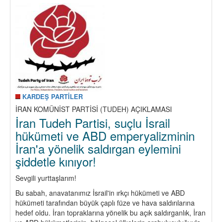
Karşı,
İran
Halklarıyla
Uluslararası
Dayanışmayı
Yükselt!
Çözüm;
Birleşik
Devrimci
Mücadeledir!
KARDEŞ PARTİLER
İRAN KOMÜNİST PARTİSİ (TUDEH) AÇIKLAMASI
İran Tudeh Partisi, suçlu İsrail
hükümeti ve ABD emperyalizminin
İran'a yönelik saldırgan eylemini
şiddetle kınıyor!
Sevgili yurttaşlarım!
Bu sabah, anavatanımız İsrail'in ırkçı hükümeti ve ABD
hükümeti tarafından büyük çaplı füze ve hava saldırılarına
hedef oldu. İran topraklarına yönelik bu açık saldırganlık, İran