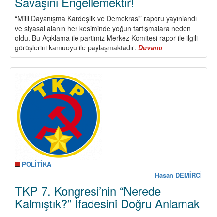
Savaşını Engellemektir!
“Milli Dayanışma Kardeşlik ve Demokrasi” raporu yayınlandı
ve siyasal alanın her kesiminde yoğun tartışmalara neden
oldu. Bu Açıklama ile partimiz Merkez Komitesi rapor ile ilgili
görüşlerini kamuoyu ile paylaşmaktadır:
Devamı
about
Komisyon
Raporu
Yetersizdir!
Şimdi
Hedef
Barışı
Tesis
Etmek,
Demokrasiyi
Geliştirmek
ve
Bölge
POLİTİKA
Savaşını
Hasan DEMİRCİ
Engellemektir!
TKP 7. Kongresi’nin “Nerede
Kalmıştık?” İfadesini Doğru Anlamak