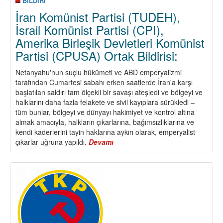
BİLDİRİ
İran Komünist Partisi (TUDEH),
İsrail Komünist Partisi (CPI),
Amerika Birleşik Devletleri Komünist
Partisi (CPUSA) Ortak Bildirisi:
Netanyahu'nun suçlu hükümeti ve ABD emperyalizmi
tarafından Cumartesi sabahı erken saatlerde İran'a karşı
başlatılan saldırı tam ölçekli bir savaşı ateşledi ve bölgeyi ve
halklarını daha fazla felakete ve sivil kayıplara sürükledi –
tüm bunlar, bölgeyi ve dünyayı hakimiyet ve kontrol altına
almak amacıyla, halkların çıkarlarına, bağımsızlıklarına ve
kendi kaderlerini tayin haklarına aykırı olarak, emperyalist
çıkarlar uğruna yapıldı.
Devamı
about
İran
Komünist
Partisi
(TUDEH),
İsrail
Komünist
Partisi
(CPI),