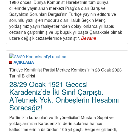
1980 öncesi Dünya Komünist Hareketinin tüm dünya
dillerinde yayınlanan merkezi Prag’da olan Barış ve
Sosyalizm Sorunları Dergisi’nin Türkçe yayının editörü ve
sorumlu yazı işleri müdürü olan Haluk Seçkin Meriç
yoldaşımız yayın faaliyetlerinden dolayı onlarca yıl hapis
cezasına çarptırılmış ve üç buçuk yıl başta Çanakkale olmak
üzere değişik cezaevlerinde yatmıştır.
Devamı
about
TKP’nin
Savaşeri
Haluk
Seçkin
AÇIKLAMA
Meriç
Türkiye Komünist Partisi Merkez Komitesi’nin 28 Ocak 2026
Yoldaşımızı
Tarihli Bildirisi
Kaybettik
28/29 Ocak 1921 Gecesi
Karadeniz’de İki Sınıf Çarpıştı.
Affetmek Yok, Onbeşlerin Hesabını
Soracağız!
Partimizin kurucuları ve ilk yöneticileri Mustafa Suphi ve
yoldaşlarımızın Karadeniz’in derin sularına haince
katledilmelerinin üstünden 105 yıl geçti. Belgeler gizlendi,