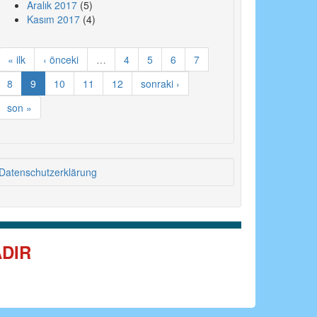
Aralık 2017
(5)
Kasım 2017
(4)
« ilk
‹ önceki
…
4
5
6
7
8
9
10
11
12
sonraki ›
son »
Datenschutzerklärung
ADIR