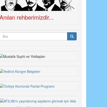
Anıları rehberimizdir...
Arama
formu
Ara