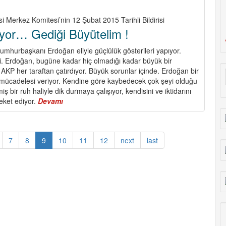
i Merkez Komitesi’nin 12 Şubat 2015 Tarihli Bildirisi
nıyor… Gediği Büyütelim !
 Cumhurbaşkanı Erdoğan eliyle güçlülük gösterileri yapıyor.
. Erdoğan, bugüne kadar hiç olmadığı kadar büyük bir
 AKP her taraftan çatırdıyor. Büyük sorunlar içinde. Erdoğan bir
mücadelesi veriyor. Kendine göre kaybedecek çok şeyi olduğu
ş bir ruh haliyle dik durmaya çalışıyor, kendisini ve iktidarını
ket ediyor.
Devamı
about
İktidar
Sallanıyor…
Gediği
7
8
9
10
11
12
next
last
Büyütelim
!