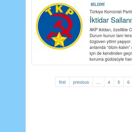
BİLDİRİ
Türkiye Komünist Partis
İktidar Salla
AKP iktidarı, özellikle
Durum bunun tam tersi
özgüven yitimi yaşıyor.
anlamda “ölüm-kalım” 
için de kendinden geçmi
koruma güdüsüyle hare
first
previous
…
4
5
6