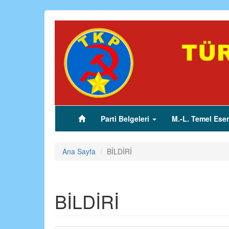
Ana
içeriğe
atla
Parti Belgeleri
M.-L. Temel Eser
(current)
Ana Sayfa
BİLDİRİ
BİLDİRİ